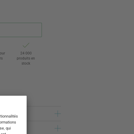
tour
24 000
rs
produits en
stock