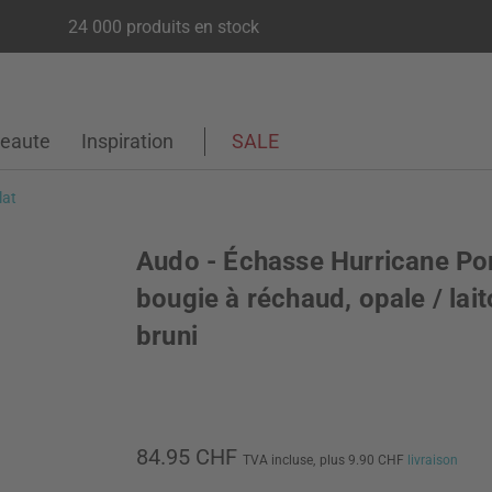
24 000 produits en stock
eaute
Inspiration
SALE
lat
Audo - Échasse Hurricane Po
bougie à réchaud, opale / lai
bruni
84.95 CHF
TVA incluse,
plus 9.90 CHF
livraison