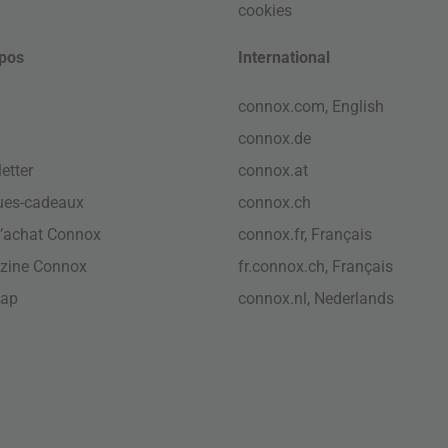
cookies
pos
International
connox.com, English
connox.de
etter
connox.at
ues-cadeaux
connox.ch
’achat Connox
connox.fr, Français
zine Connox
fr.connox.ch, Français
map
connox.nl, Nederlands