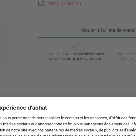
N’est plus disponible
Ajouter à la liste de voeux
Livraison 2-4 jours ouvrables après
Droit de re
expédition de DE par Swiss Post
de 60 jou