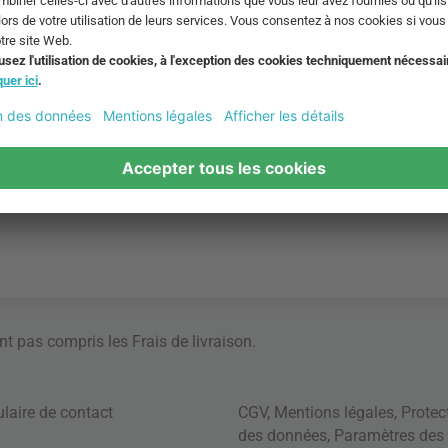
ont pas compris les
Frais de livraison
.
laire de contact
CGV
,
Mentions légales
,
Protec
des données
,
Paramètres des