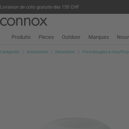
Livraison de colis gratuite dès 150 CHF
Votre compte
Liste de souhaits
Warenkorb
Aller
Aller
au
à
contenu
la
Produits
Pieces
Outdoor
Marques
Nouv
principal
recherche
Catégories
Accessoires
Décoration
Porte-bougies à chauffe-p