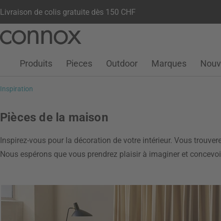
Livraison de colis gratuite dès 150 CHF
Votre compte
Liste de souhaits
Warenkorb
Aller
Aller
au
à
contenu
la
Produits
Pieces
Outdoor
Marques
Nouv
principal
recherche
Inspiration
Pièces de la maison
Inspirez-vous pour la décoration de votre intérieur. Vous trouvere
Nous espérons que vous prendrez plaisir à imaginer et concevoir 