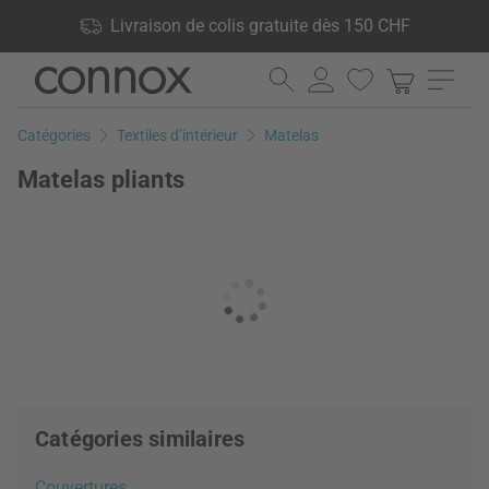
Vos avantages: Livraison de colis gratuite dès 150 CHF, 24 000
Livraison de colis gratuite dès 150 CHF
produits en stock, Droit de retour de 60 jours
Aller
Aller
au
à
contenu
la
Catégories
Textiles d’intérieur
Matelas
principal
recherche
Matelas pliants
Catégories similaires
Couvertures