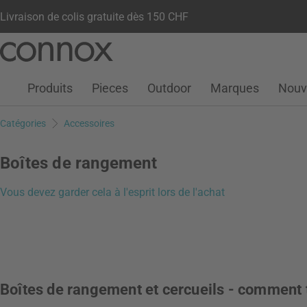
Livraison de colis gratuite dès 150 CHF
Votre compte
Liste de souhaits
Warenkorb
Aller
Aller
au
à
contenu
la
Produits
Pieces
Outdoor
Marques
Nouv
principal
recherche
Catégories
Accessoires
Boîtes de rangement
Vous devez garder cela à l'esprit lors de l'achat
Boîtes de rangement et cercueils - comment 