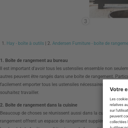
1.
Hay - boîte à outils
| 2.
Andersen Furniture - boîte de rangem
1. Boîte de rangement au bureau
Il est important d'avoir tous les ustensiles ensemble non seulem
autres peuvent être rangés dans une boîte de rangement. Particu
facilement emporter tous les ustensiles nécessaires avec vous du
souhaitez travailler.
2. Boîte de rangement dans la cuisine
Beaucoup de choses se réunissent aussi dans la cuisine - éponges,
rangement offrent un espace de rangement supplémentaire qui ga