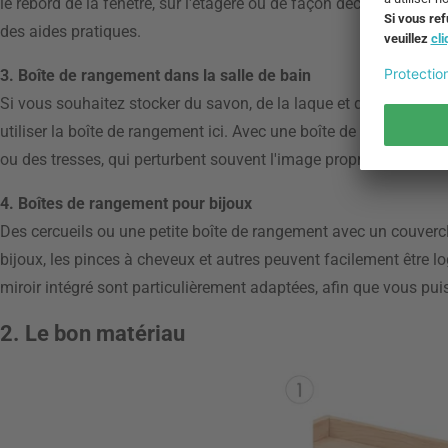
le rebord de la fenêtre, sur l'étagère ou de façon décorative sur 
des aides pratiques.
3. Boîte de rangement dans la salle de bain
Si vous souhaitez stocker du savon, de la laque et d'autres pro
utiliser la boîte de rangement ici. Avec une boîte de rangement 
ou des tresses, qui perturbent souvent l'image propre dans la sa
4. Boîtes de rangement pour bijoux
Des cercueils ou une petite boîte de rangement avec un couvercle
bijoux, les pinces à cheveux et autres peuvent facilement être l
miroir intégré sont particulièrement adaptées, afin que vous pui
2. Le bon matériau