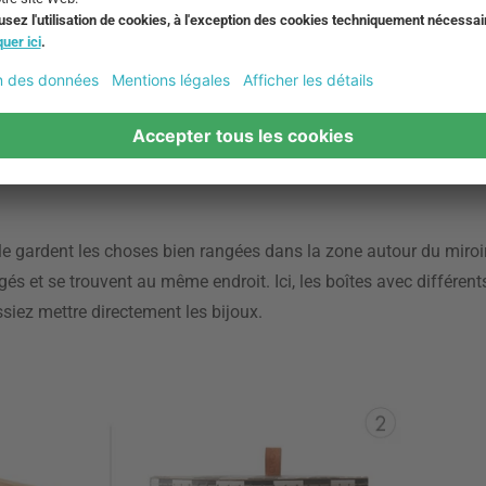
la table - les boîtes de rangement peuvent être trouvées n'importe
duits cosmétiques dans la salle de bain de manière élégante et 
avec couvercle, des articles tels que des cotons-tiges, des mouc
lle de bain, peuvent être cachés.
 gardent les choses bien rangées dans la zone autour du miroir o
ogés et se trouvent au même endroit. Ici, les boîtes avec différe
ssiez mettre directement les bijoux.