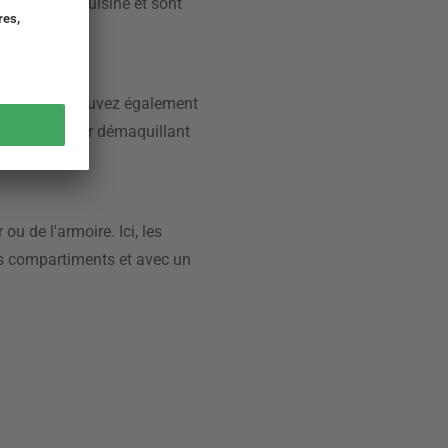
 où dans la cuisine et sont
claire, vous pouvez également
hoirs en papier démaquillant
u de l'armoire. Ici, les
nts compartiments et avec un