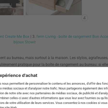
ent Create Me Box
| 3.
ferm Living - boîte de rangement Bon Acce
bijoux Stowit
ent au bureau, mais surtout à la maison. Les stylos, agrafeuses, 
lièrement pratique pour la boîte de rangement au bureau: si ell
 bureau à la table de la cuisine en passant par la salle de réuni
 liquide vaisselle, épices, ciseaux, couverts et bien plus encore
rde tout ce qui est important à portée de main et garde la cui