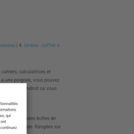
ssoires
| 4.
Umbra - coffret à
cahiers, calculatrices et
e a une poignée, vous pouvez
on - selon l'endroit où vous
. Ici, les grandes boîtes de
sine bien rangée. Rangées sur