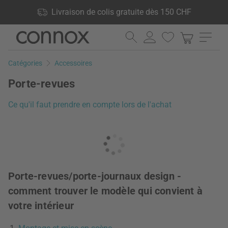
Vos avantages: Livraison de colis gratuite dès 150 CHF, 24 000
Livraison de colis gratuite dès 150 CHF
produits en stock, Droit de retour de 60 jours
Aller
Aller
au
à
contenu
la
Catégories
Accessoires
principal
recherche
Porte-revues
Ce qu'il faut prendre en compte lors de l'achat
Porte-revues/porte-journaux design -
comment trouver le modèle qui convient à
votre intérieur