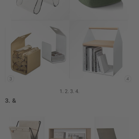
1.
2.
3.
4.
3. &