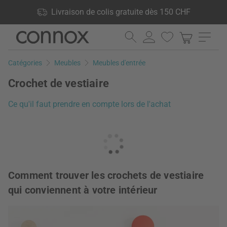
Vos avantages: Livraison de colis gratuite dès 150 CHF, 24 000
Livraison de colis gratuite dès 150 CHF
produits en stock, Droit de retour de 60 jours
Aller
Aller
au
à
contenu
la
Catégories
Meubles
Meubles d'entrée
principal
recherche
Crochet de vestiaire
Ce qu'il faut prendre en compte lors de l'achat
Comment trouver les crochets de vestiaire
qui conviennent à votre intérieur