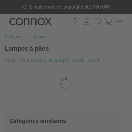
Vos avantages: Livraison de colis gratuite dès 150 CHF, 24 000
Livraison de colis gratuite dès 150 CHF
produits en stock, Droit de retour de 60 jours
Aller
Aller
au
à
contenu
la
Catégories
Lampes
principal
recherche
Lampes à piles
Ce qu'il faut prendre en compte lors de l'achat
Catégories similaires