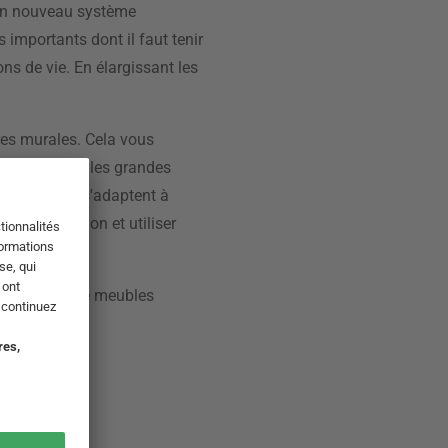
 un nouveau système
 importants dont il faut tenir
ns de vie. En élargissant les
res murales. Cela vous
indiqués pour les grandes
 est qu'ils s'adaptent à
rte quel salon et utiliser
aste gamme de meubles