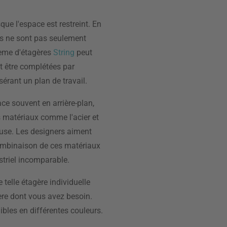
ue l'espace est restreint. En
res ne sont pas seulement
tème d'étagères
String
peut
nt être complétées par
érant un plan de travail.
ce souvent en arrière-plan,
es matériaux comme l'acier et
use. Les designers aiment
 combinaison de ces matériaux
striel incomparable.
telle étagère individuelle
ère dont vous avez besoin.
bles en différentes couleurs.