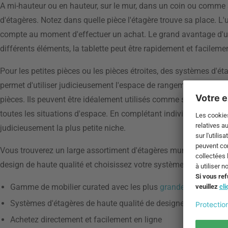
A mi-hauteur ou en hauteur, sur le mur, dans un coin ou comme
d'étagères. Notez dans quelle pièce l'étagère trouve sa place. L'u
compte au moment d'effectuer un achat. Le grand avantage d'un s
différents éléments, la tablette peut être rapidement et facilem
Pour les petites pièces ou les pièces étroites, des systèmes d
permet d'utiliser judicieusement l'espace de rangement sous l'
pièces. Ils peuvent être idéalement utilisés comme séparateurs 
toutes les situations d'espace. En complétant individuellement l
judicieusement la plus petite niche.
Vous trouverez un large assortiment d'étagères murales dans 
design de haute qualité et choisissez votre système d'étagères p
Gamme de mobilier curated avec les plus
grandes marques d
Systèmes d'étagères de haute qualité de designers renommé
Achetez directement et facilement en ligne