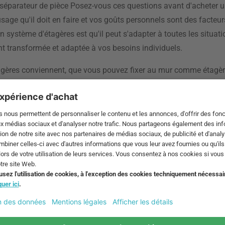
 séparateur de pièce Posez-vous ces questions avant d'acheter
sage qu'il doit en faire et vos goûts personnels sont des facteurs
ystème d'étagères est qu'il peut s'adapter à toutes les situatio
ent transformée et adaptée à vos besoins individuels.
'étagères conviennent, que vous pouvez fixer au mur comme étagè
étagère. Les rayonnages à grande surface sont particulièrement 
de pièces. Le grand avantage des systèmes d'étagères modulaires
es étagères, ils peuvent trouver une place convenable dans n'impo
le magasin Connox home design. Laissez-vous inspirer par la v
référé !
e design
s