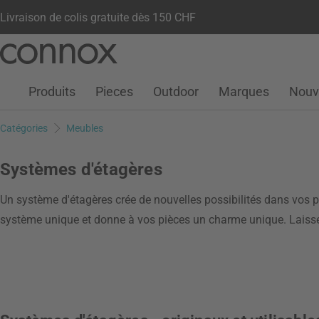
Livraison de colis gratuite dès 150 CHF
Votre compte
Liste de souhaits
Warenkorb
Aller
Aller
au
à
contenu
la
Produits
Pieces
Outdoor
Marques
Nouv
principal
recherche
Catégories
Meubles
Systèmes d'étagères
Un système d'étagères crée de nouvelles possibilités dans vos pi
système unique et donne à vos pièces un charme unique. Laissez