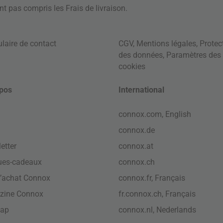
ont pas compris les
Frais de livraison
.
laire de contact
CGV
,
Mentions légales
,
Protec
des données
,
Paramètres des
cookies
pos
International
connox.com, English
connox.de
etter
connox.at
ues-cadeaux
connox.ch
’achat Connox
connox.fr, Français
zine Connox
fr.connox.ch, Français
map
connox.nl, Nederlands