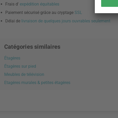
Frais d'
expédition équitables
Paiement sécurisé grâce au cryptage
SSL
Délai de
livraison de quelques jours ouvrables seulement
Catégories similaires
Étagères
Étagères sur pied
Meubles de télévision
Etagères murales & petites étagères