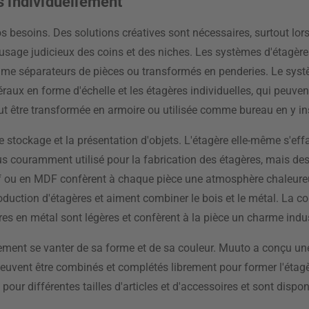
s individuellement
besoins. Des solutions créatives sont nécessaires, surtout lorsq
n usage judicieux des coins et des niches. Les systèmes d'étagè
 comme séparateurs de pièces ou transformés en penderies. Le sys
éraux en forme d'échelle et les étagères individuelles, qui peuve
eut être transformée en armoire ou utilisée comme bureau en y ins
stockage et la présentation d'objets. L'étagère elle-même s'effa
 plus couramment utilisé pour la fabrication des étagères, mais d
sif ou en MDF confèrent à chaque pièce une atmosphère chaleure
 production d'étagères et aiment combiner le bois et le métal. La
res en métal sont légères et confèrent à la pièce un charme indu
ment se vanter de sa forme et de sa couleur. Muuto a conçu une 
 peuvent être combinés et complétés librement pour former l'étag
 différentes tailles d'articles et d'accessoires et sont disponi