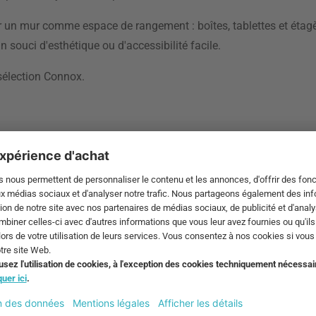
ser un mur comme espace de rangement : boîtes, tablettes et étagè
 souci d'esthétique ou d'accessibilité facile.
sélection Connox.