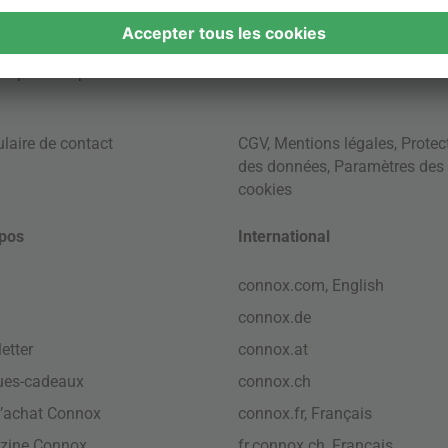
ont pas compris les
Frais de livraison
.
laire de contact
CGV
,
Mentions légales
,
Protec
des données
,
Paramètres des
cookies
pos
International
connox.com, English
connox.de
etter
connox.at
ues-cadeaux
connox.ch
’achat Connox
connox.fr, Français
zine Connox
fr.connox.ch, Français