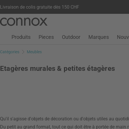
Livraison de colis gratuite dès 150 CHF
Votre compte
Liste de souhaits
Warenkorb
Aller
Aller
au
à
contenu
la
Produits
Pieces
Outdoor
Marques
Nouv
principal
recherche
Catégories
Meubles
Etagères murales & petites étagères
Qu'il s'agisse d'objets de décoration ou d'objets utiles au quoti
Du petit au grand format, tout ce qui doit être à portée de main