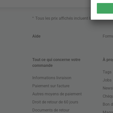
*
Tous les prix affichés incluent la TVA. Ne s
Aide
Formu
Tout ce qui concerne votre
À pro
commande
Tags
Informations livraison
Jobs
Paiement sur facture
Newsl
Autres moyens de paiement
Chèq
Droit de retour de 60 jours
Bon d
Documents de retour
Maga