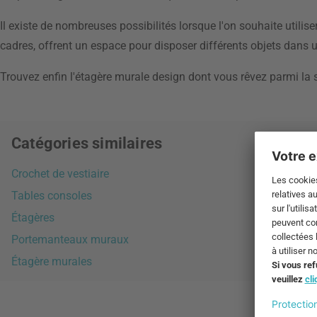
Il existe de nombreuses possibilités lorsque l'on souhaite utili
cadres, offrent un espace pour disposer différents objets dans un
Trouvez enfin l'étagère murale design dont vous rêvez parmi la 
Catégories similaires
Crochet de vestiaire
Tables consoles
Étagères
Portemanteaux muraux
Étagère murales