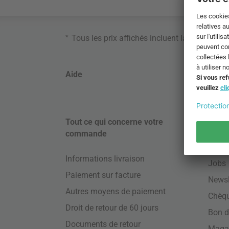
*
Tous les prix affichés incluent la TVA. Ne s
Aide
Formu
Tout ce qui concerne votre
À pro
commande
Tags
Informations livraison
Jobs
Paiement sur facture
Newsl
Autres moyens de paiement
Chèq
Droit de retour de 60 jours
Bon d
Documents de retour
Maga