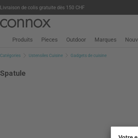
Livraison de colis gratuite dès 150 CHF
Votre compte
Liste de souhaits
Warenkorb
Aller
Aller
au
à
contenu
la
Produits
Pieces
Outdoor
Marques
Nouv
principal
recherche
Catégories
Ustensiles Cuisine
Gadgets de cuisine
Spatule