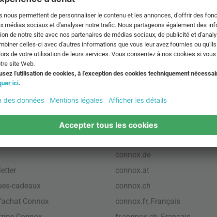
ont pas compris les
Frais de livraison
.
laire de contact
CGV
,
Mentions légales
,
Protec
des données
,
Paramètres des
cookies
pos
International
connox.com, English
connox.de
etter
connox.at
ues-cadeaux
connox.ch
’achat Connox
connox.fr, Français
zine Connox
fr.connox.ch, Français