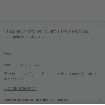
*
Tous les prix affichés incluent la TVA. Ne sont pas
compris les
Frais de livraison
.
Aide
Formulaire de contact
CGV
,
Mentions légales
,
Protection des données
,
Paramètres
des cookies
Droit de rétractation
Tout ce qui concerne votre commande