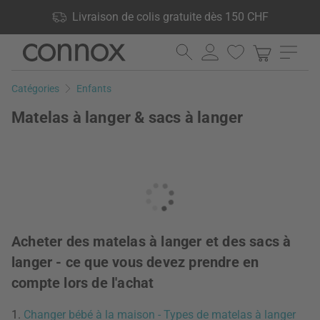
Vos avantages: Livraison de colis gratuite dès 150 CHF, 24 000
Livraison de colis gratuite dès 150 CHF
produits en stock, Droit de retour de 60 jours
Aller
Aller
au
à
contenu
la
Catégories
Enfants
principal
recherche
Matelas à langer & sacs à langer
Acheter des matelas à langer et des sacs à
langer - ce que vous devez prendre en
compte lors de l'achat
1.
Changer bébé à la maison - Types de matelas à langer