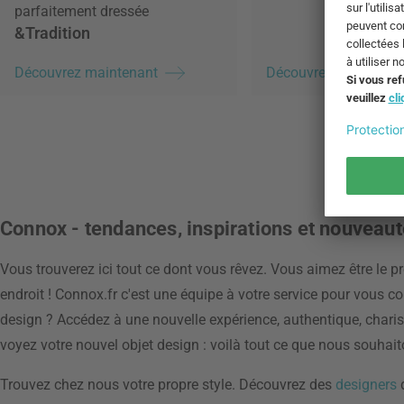
parfaitement dressée
&Tradition
Découvrez maintenant
Découvrez maintenan
Connox - tendances, inspirations et nouveau
Vous trouverez ici tout ce dont vous rêvez. Vous aimez être le 
endroit ! Connox.fr c'est une équipe à votre service pour vous c
design ? Accédez à une nouvelle expérience, authentique, chari
voyez votre nouvel objet design : voilà tout ce que nous souhaito
Trouvez chez nous votre propre style. Découvrez des
designers
d