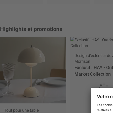
Highlights et promotions
Design d'extérieur de
Morrison
Exclusif : HAY - Ou
Market Collection
Tout pour une table