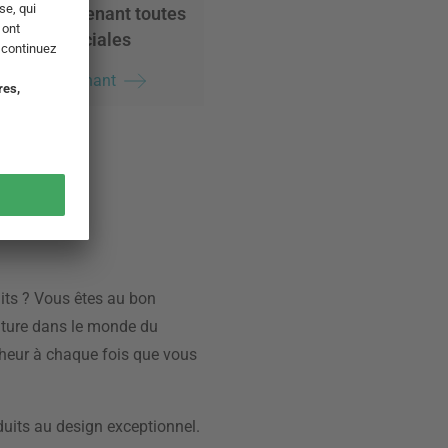
vrir maintenant toutes
ditions spéciales
vrez maintenant
uits ? Vous êtes au bon
enture dans le monde du
nheur à chaque fois que vous
uits au design exceptionnel.