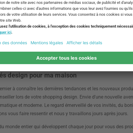
% sur tout
Décou
Normann Copenhagen
les é
t
Découvrez maintenant
Décou
tés design pour ma maison
premier à connaître les dernières tendances et les nouveaux prod
onseiller lors de votre shopping design. Envie d'une nouvelle av
smatique et moderne. Le regard émerveillé de vos invités, du bo
ns vous faire ressentir et nous y travaillons jours après jours.
u monde entier qui développent chaque jour pour vous des prod