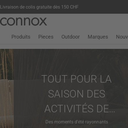
Livraison de colis gratuite dès 150 CHF
Votre compte
Liste de souhaits
Warenkorb
Aller
Aller
au
à
contenu
la
Produits
Pieces
Outdoor
Marques
Nouv
principal
recherche
TOUT POUR LA
SAISON DES
ACTIVITÉS DE
PLEIN AIR
Des moments d'été rayonnants