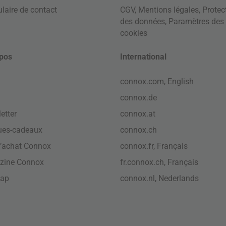
laire de contact
CGV
,
Mentions légales
,
Protec
des données
,
Paramètres des
cookies
pos
International
connox.com, English
connox.de
etter
connox.at
ues-cadeaux
connox.ch
’achat Connox
connox.fr, Français
zine Connox
fr.connox.ch, Français
map
connox.nl, Nederlands