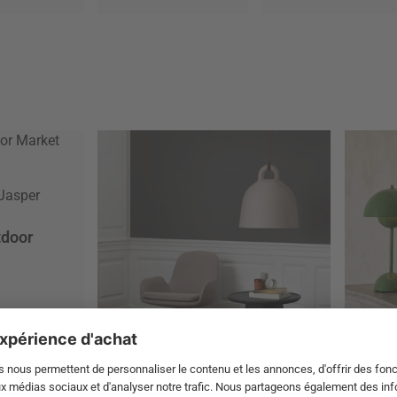
 Jasper
tdoor
Économisez dès maintenant 20
Éditio