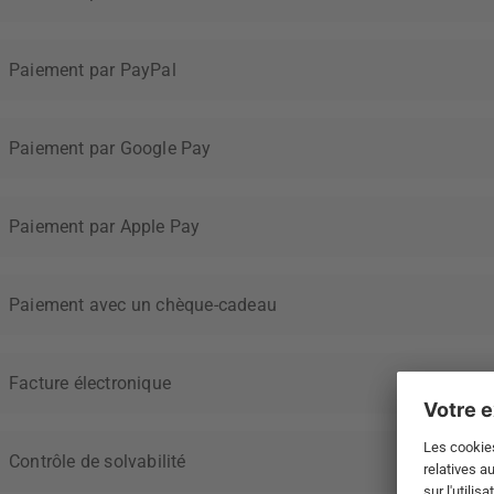
Paiement par PayPal
Paiement par Google Pay
Paiement par Apple Pay
Paiement avec un chèque-cadeau
Facture électronique
Contrôle de solvabilité