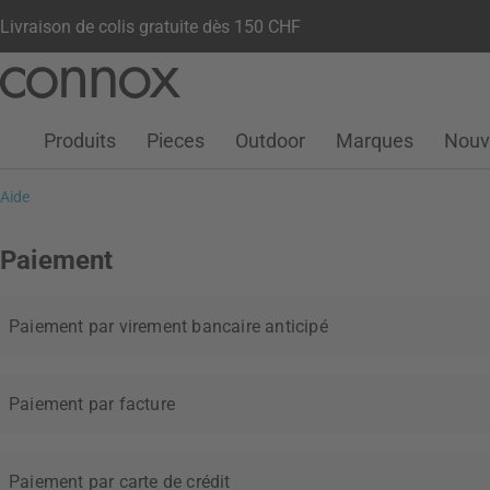
Livraison de colis gratuite dès 150 CHF
Votre compte
Liste de souhaits
Warenkorb
Aller
Aller
au
à
contenu
la
Produits
Pieces
Outdoor
Marques
Nouv
principal
recherche
Aide
Paiement
Paiement par virement bancaire anticipé
Paiement par facture
Paiement par carte de crédit