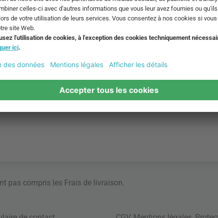
s ne vous sont pas proposés, cela est dû soit à des données d'
a CEG.
ont pas compris les
Frais de livraison
.
laire de contact
CGV
,
Mentions légales
,
Protec