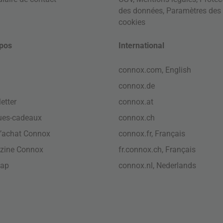
des données
,
Paramètres des
cookies
pos
International
connox.com, English
connox.de
etter
connox.at
ues-cadeaux
connox.ch
’achat Connox
connox.fr, Français
zine Connox
fr.connox.ch, Français
map
connox.nl, Nederlands