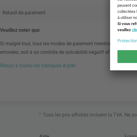
Retard de paiement
Veuillez noter que
Si malgré tout, tous les modes de paiement mentionnés ci-dessu
erronées, soit à un contrôle de solvabilité négatif effectué par l
Retour à toutes les rubriques d'aide
*
Tous les prix affichés incluent la TVA. Ne s
Aide
Formu