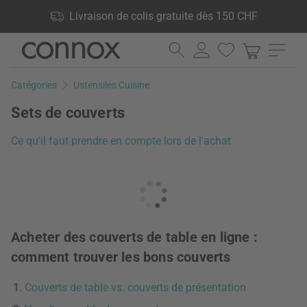
Vos avantages: Livraison de colis gratuite dès 150 CHF, 24 000
Livraison de colis gratuite dès 150 CHF
produits en stock, Droit de retour de 60 jours
Aller
Aller
au
à
contenu
la
Catégories
Ustensiles Cuisine
principal
recherche
Sets de couverts
Ce qu'il faut prendre en compte lors de l'achat
Acheter des couverts de table en ligne :
comment trouver les bons couverts
Couverts de table vs. couverts de présentation