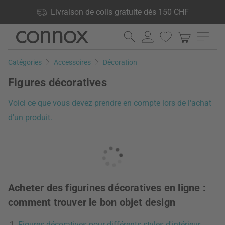
Vos avantages: Livraison de colis gratuite dès 150 CHF, 24 000
Livraison de colis gratuite dès 150 CHF
produits en stock, Droit de retour de 60 jours
Aller
Aller
au
à
contenu
la
Catégories
Accessoires
Décoration
principal
recherche
Figures décoratives
Voici ce que vous devez prendre en compte lors de l'achat
d'un produit.
Acheter des figurines décoratives en ligne :
comment trouver le bon objet design
Figures décoratives pour différents styles d'intérieur