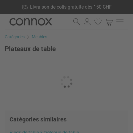
Vos avantages: Livraison de colis gratuite dès 150 CHF, 24 000
Livraison de colis gratuite dès 150 CHF
produits en stock, Droit de retour de 60 jours
Aller
Aller
au
à
contenu
la
Catégories
Meubles
principal
recherche
Plateaux de table
Catégories similaires
Pieds de table & tréteaux de table