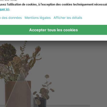
xemple sur des buffets ou des commodes. Les plateaux ronds sont 
lateaux ronds s'adaptent également parfaitement où vous voulez 