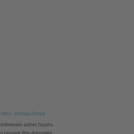
.
Vitra - plateau Rotary
e nombreuses autres façons.
ies peuvent être disposées