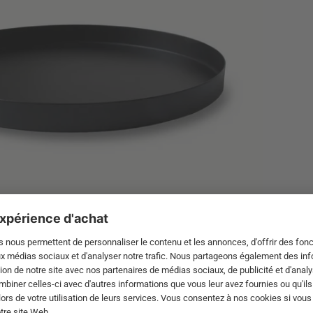
eau, créez une gradation de hauteur claire. Parce que cela renfor
éments classiques sont des fleurs en
vases
et des
pots
, des vase
irs
) ou des
bols décoratifs
et des
bonbonnières
. Les plateaux ca