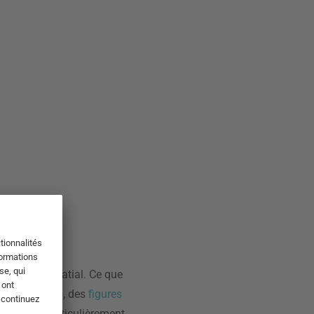
ce l'effet spatial. Ce que
s non remplis, des
figures
rrés sont particulièrement