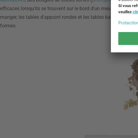
efficaces lorsqu'ils se trouvent sur le bord d'un meuble, par e
manger, les tables d'appoint rondes et les tables basses. Les p
formes.