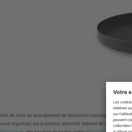
Afin de créer un arrangement de décoration classique sur un plat
vous organisez sur le plateau décoratif dépend de vous. Les él
décoratives
, des bougies de toutes sortes (
photophores
,
bougeo