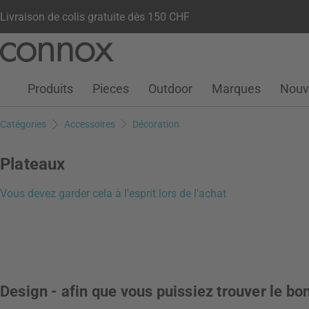
Livraison de colis gratuite dès 150 CHF
Votre compte
Liste de souhaits
Warenkorb
Aller
Aller
au
à
contenu
la
Produits
Pieces
Outdoor
Marques
Nouv
principal
recherche
Catégories
Accessoires
Décoration
Plateaux
Vous devez garder cela à l'esprit lors de l'achat
Design - afin que vous puissiez trouver le b