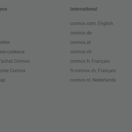
pos
International
connox.com, English
connox.de
etter
connox.at
ues-cadeaux
connox.ch
’achat Connox
connox.fr, Français
zine Connox
fr.connox.ch, Français
map
connox.nl, Nederlands