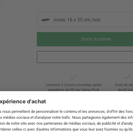
ovale, 16 x 35 cm, noir
Dans le panier
Livraison 2-4 jours ouvrables après
Droit de re
expédition de DE par Swiss Post
de 60 jou