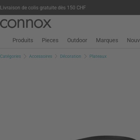
Livraison de colis gratuite dès 150 CHF
Votre compte
Liste de souhaits
Warenkorb
Aller
Aller
au
à
contenu
la
Produits
Pieces
Outdoor
Marques
Nouv
principal
recherche
Catégories
Accessoires
Décoration
Plateaux