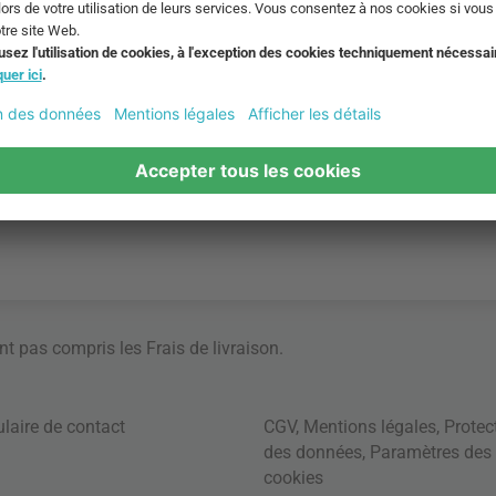
ont pas compris les
Frais de livraison
.
laire de contact
CGV
,
Mentions légales
,
Protec
des données
,
Paramètres des
cookies