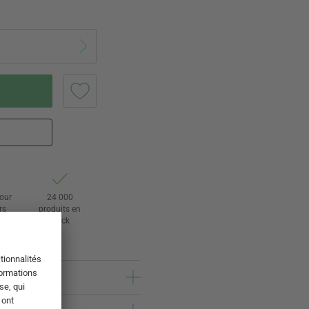
tour
24 000
rs
produits en
stock