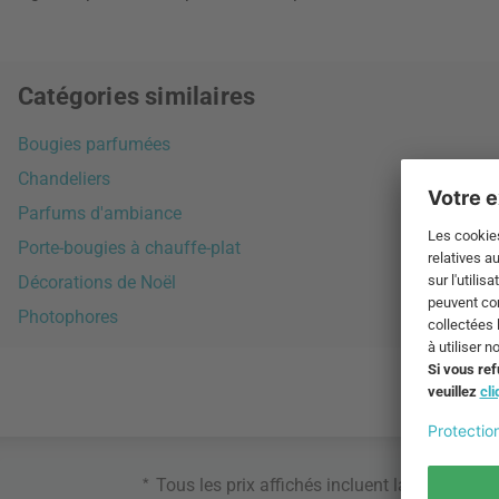
Catégories similaires
Bougies parfumées
Chandeliers
Parfums d'ambiance
Porte-bougies à chauffe-plat
Décorations de Noël
Photophores
*
Tous les prix affichés incluent la TVA. Ne s