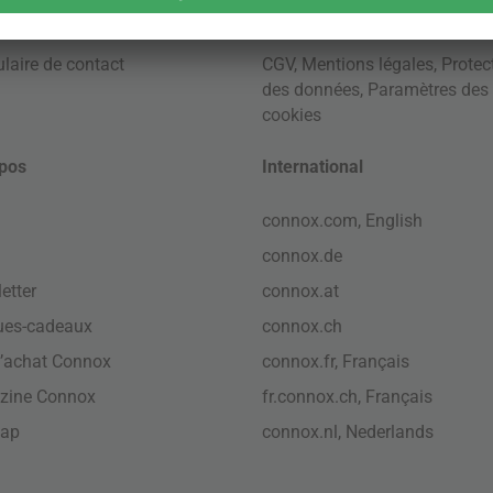
laire de contact
CGV
,
Mentions légales
,
Protec
des données
,
Paramètres des
cookies
pos
International
connox.com, English
connox.de
etter
connox.at
ues-cadeaux
connox.ch
’achat Connox
connox.fr, Français
zine Connox
fr.connox.ch, Français
map
connox.nl, Nederlands