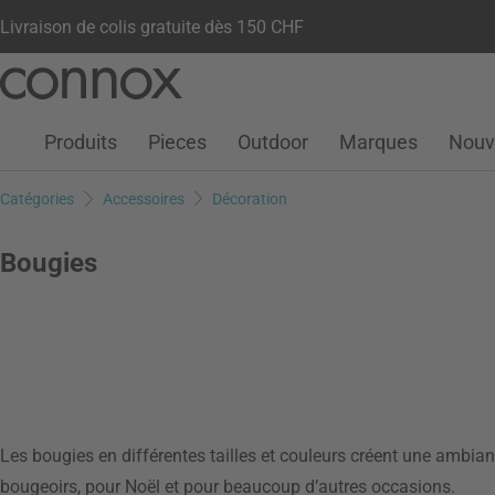
Livraison de colis gratuite dès 150 CHF
Votre compte
Liste de souhaits
Warenkorb
Aller
Aller
au
à
contenu
la
Produits
Pieces
Outdoor
Marques
Nouv
principal
recherche
Catégories
Accessoires
Décoration
Bougies
Les bougies en différentes tailles et couleurs créent une ambia
bougeoirs, pour Noël et pour beaucoup d’autres occasions.