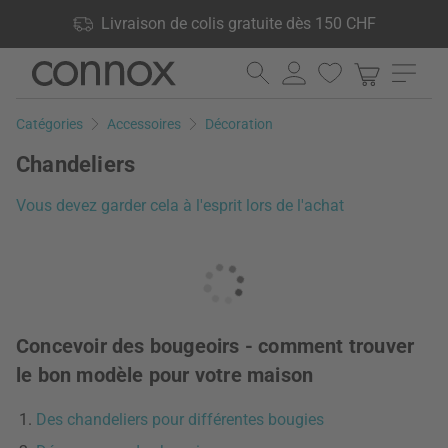
Vos avantages: Livraison de colis gratuite dès 150 CHF, 24 000
Livraison de colis gratuite dès 150 CHF
produits en stock, Droit de retour de 60 jours
Aller
Aller
au
à
contenu
la
Catégories
Accessoires
Décoration
principal
recherche
Chandeliers
Vous devez garder cela à l'esprit lors de l'achat
Concevoir des bougeoirs - comment trouver
le bon modèle pour votre maison
Des chandeliers pour différentes bougies