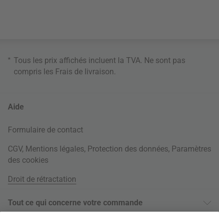
*
Tous les prix affichés incluent la TVA. Ne sont pas
compris les
Frais de livraison
.
Aide
Formulaire de contact
CGV
,
Mentions légales
,
Protection des données
,
Paramètres
des cookies
Droit de rétractation
Tout ce qui concerne votre commande