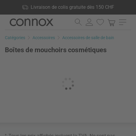
Vos avantages: Livraison de colis gratuite dès 150 CHF, 24 000
Livraison de colis gratuite dès 150 CHF
produits en stock, Droit de retour de 60 jours
Aller
Aller
au
à
contenu
la
Catégories
Accessoires
Accessoires de salle de bain
principal
recherche
Boîtes de mouchoirs cosmétiques
*
Tous les prix affichés incluent la TVA. Ne sont pas