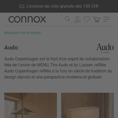
Vos avantages: Livraison de colis gratuite dès 150 CHF, 24 000
Livraison de colis gratuite dès 150 CHF
produits en stock, Droit de retour de 60 jours
Aller
Aller
au
à
contenu
la
Marques Home design
principal
recherche
Audo
Audo Copenhagen est le fruit d'un esprit de collaboration.
Née de l'union de MENU, The Audo et by Lassen, reflète
Audo Copenhagen reflète à la fois un siècle de tradition du
design danois et une perspective moderne et globale.