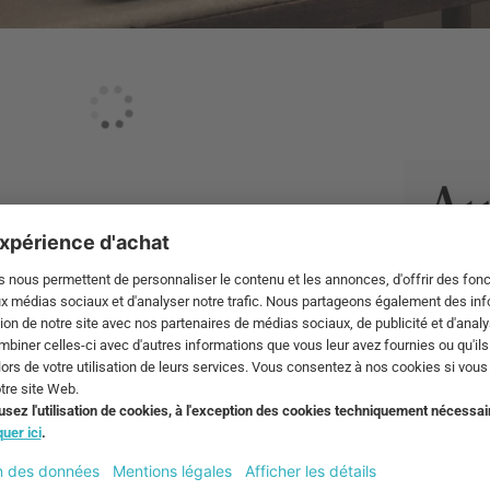
ièces de design marquantes, expressives et en
e intérieur.
tous les
s'inspire des rituels quotidiens et des
 le quotidien avec des détails esthétiques, sans
 complétés par des matériaux de haute qualité et confèrent à l'e