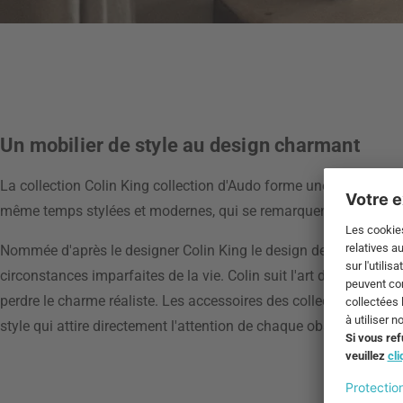
Un mobilier de style au design charmant
La collection Colin King collection d'Audo forme une série de p
même temps stylées et modernes, qui se remarquent dans chaqu
Nommée d'après le designer Colin King le design des accessoires 
circonstances imparfaites de la vie. Colin suit l'art de valoriser
perdre le charme réaliste. Les accessoires des collections sont
style qui attire directement l'attention de chaque observateur.