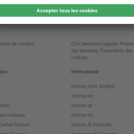
ont pas compris les
Frais de livraison
.
laire de contact
CGV
,
Mentions légales
,
Protec
des données
,
Paramètres des
cookies
pos
International
connox.com, English
connox.de
etter
connox.at
ues-cadeaux
connox.ch
’achat Connox
connox.fr, Français