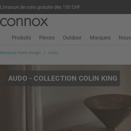
Livraison de colis gratuite dès 150 CHF
Votre compte
Liste de souhaits
Warenkorb
Aller
Aller
au
à
contenu
la
Produits
Pieces
Outdoor
Marques
Nouv
principal
recherche
Marques Home design
Audo
AUDO - COLLECTION COLIN KING