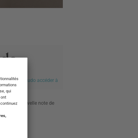
 produits de Audo accéder à
space une nouvelle note de