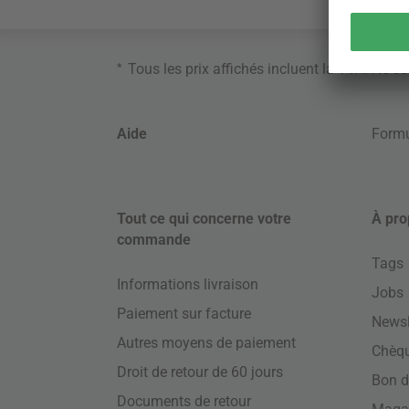
*
Tous les prix affichés incluent la TVA. Ne s
Aide
Formu
Tout ce qui concerne votre
À pro
commande
Tags
Informations livraison
Jobs
Paiement sur facture
Newsl
Autres moyens de paiement
Chèq
Droit de retour de 60 jours
Bon d
Documents de retour