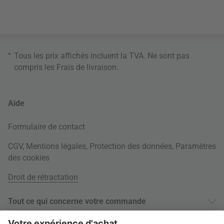
*
Tous les prix affichés incluent la TVA. Ne sont pas
compris les
Frais de livraison
.
Aide
Formulaire de contact
CGV
,
Mentions légales
,
Protection des données
,
Paramètres
des cookies
Droit de rétractation
Tout ce qui concerne votre commande