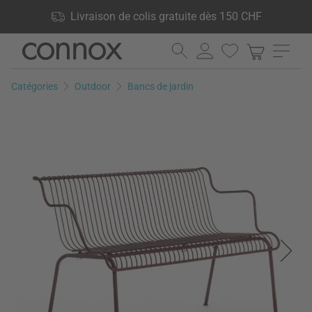
Vos avantages: Livraison de colis gratuite dès 150 CHF, 24 000
Livraison de colis gratuite dès 150 CHF
produits en stock, Droit de retour de 60 jours
Aller
Aller
au
à
contenu
la
Catégories
Outdoor
Bancs de jardin
principal
recherche