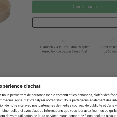
Dans le panier
Livraison 2-4 jours ouvrables après
Droit de re
expédition de DE par Swiss Post
de 60 jou