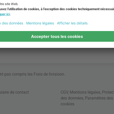
ont pas compris les
Frais de livraison
.
laire de contact
CGV
,
Mentions légales
,
Protec
des données
,
Paramètres des
cookies