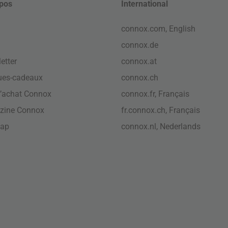
pos
International
connox.com, English
connox.de
etter
connox.at
ues-cadeaux
connox.ch
’achat Connox
connox.fr, Français
zine Connox
fr.connox.ch, Français
map
connox.nl, Nederlands