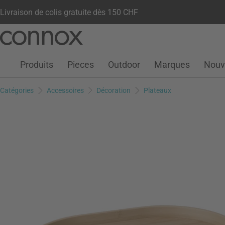
Livraison de colis gratuite dès 150 CHF
Votre compte
Liste de souhaits
Warenkorb
Aller
Aller
au
à
contenu
la
Produits
Pieces
Outdoor
Marques
Nouv
principal
recherche
Catégories
Accessoires
Décoration
Plateaux