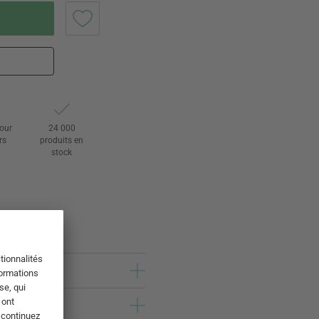
tour
24 000
rs
produits en
stock