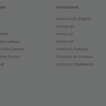
pos
International
connox.com, English
connox.de
etter
connox.at
ues-cadeaux
connox.ch
’achat Connox
connox.fr, Français
zine Connox
fr.connox.ch, Français
map
connox.nl, Nederlands