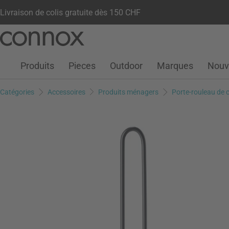
Livraison de colis gratuite dès 150 CHF
Votre compte
Liste de souhaits
Warenkorb
Aller
Aller
au
à
contenu
la
Produits
Pieces
Outdoor
Marques
Nouv
principal
recherche
Catégories
Accessoires
Produits ménagers
Porte-rouleau de c