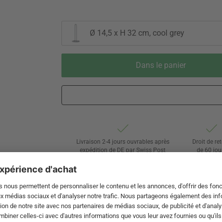
Ø 14,5 x H 32 cm, cool grey
Dans le panier
Livraison 2-4 jours ouvrables après
Droit de re
expédition de DE par Swiss Post
de 60 jou