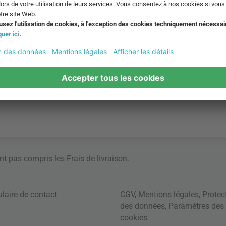
ont pas compris les
Frais de livraison
.
laire de contact
CGV
,
Mentions légales
,
Protec
des données
,
Paramètres des
cookies