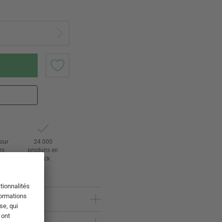
tour
24 000
rs
produits en
stock