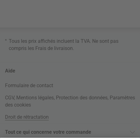
*
Tous les prix affichés incluent la TVA. Ne sont pas
compris les
Frais de livraison
.
Aide
Formulaire de contact
CGV
,
Mentions légales
,
Protection des données
,
Paramètres
des cookies
Droit de rétractation
Tout ce qui concerne votre commande