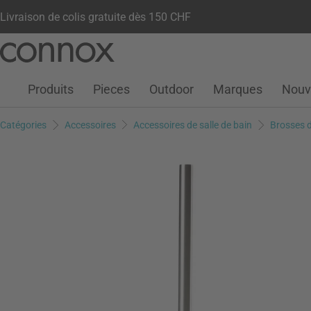
Livraison de colis gratuite dès 150 CHF
Votre compte
Liste de souhaits
Warenkorb
Aller
Aller
au
à
contenu
la
Produits
Pieces
Outdoor
Marques
Nouv
principal
recherche
Catégories
Accessoires
Accessoires de salle de bain
Brosses d