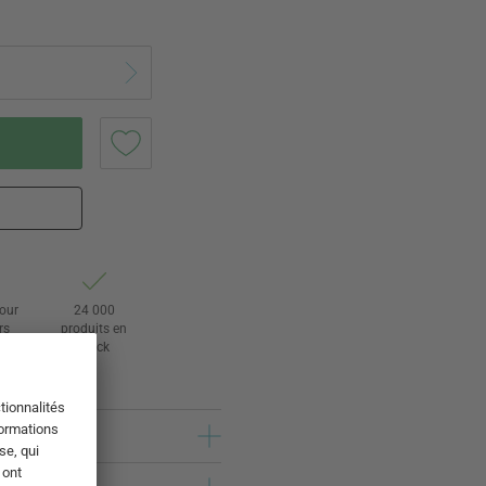
tour
24 000
rs
produits en
stock