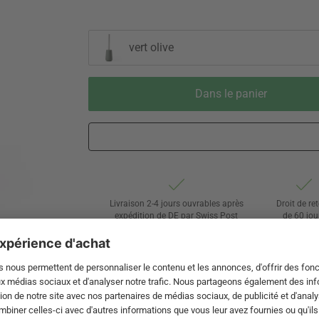
vert olive
Dans le panier
Livraison 2-4 jours ouvrables après
Droit de re
expédition de DE par Swiss Post
de 60 jou