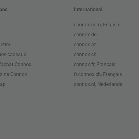
pos
International
connox.com, English
connox.de
etter
connox.at
ues-cadeaux
connox.ch
’achat Connox
connox.fr, Français
zine Connox
fr.connox.ch, Français
map
connox.nl, Nederlands