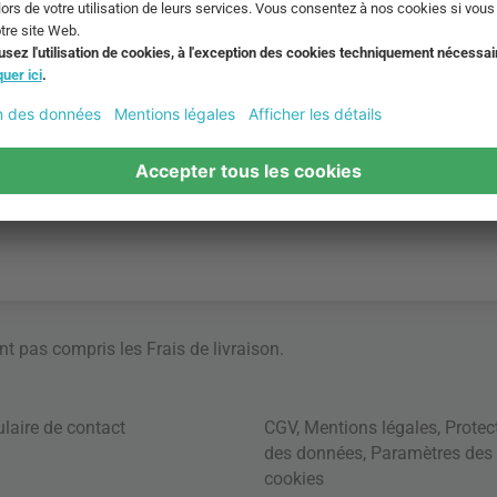
ont pas compris les
Frais de livraison
.
laire de contact
CGV
,
Mentions légales
,
Protec
des données
,
Paramètres des
cookies