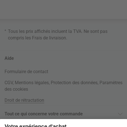
*
Tous les prix affichés incluent la TVA. Ne sont pas
compris les
Frais de livraison
.
Aide
Formulaire de contact
CGV
,
Mentions légales
,
Protection des données
,
Paramètres
des cookies
Droit de rétractation
Tout ce qui concerne votre commande