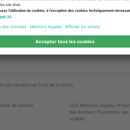
ont pas compris les
Frais de livraison
.
laire de contact
CGV
,
Mentions légales
,
Protec
des données
,
Paramètres des
cookies