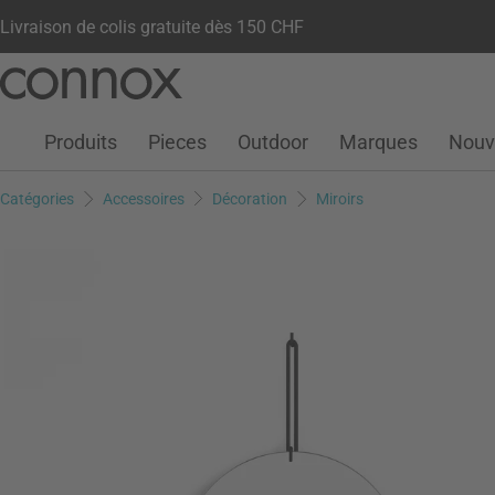
Livraison de colis gratuite dès 150 CHF
Votre compte
Liste de souhaits
Warenkorb
Aller
Aller
au
à
contenu
la
Produits
Pieces
Outdoor
Marques
Nouv
principal
recherche
Catégories
Accessoires
Décoration
Miroirs