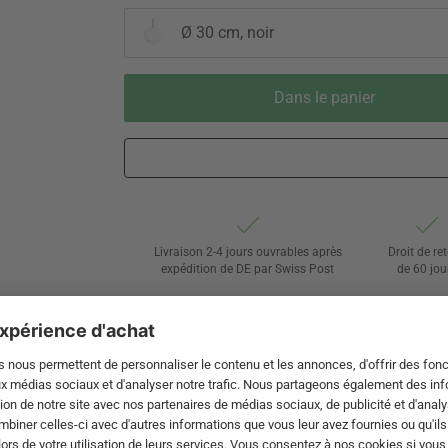
Ø 30 cm, noir
Dans le panier
Livraison 2-4 jours ouvrables après
Droit de re
expédition de DE par Swiss Post
de 60 jou