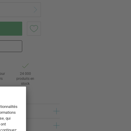
tour
24 000
rs
produits en
stock