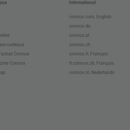
pos
International
connox.com, English
connox.de
etter
connox.at
ues-cadeaux
connox.ch
’achat Connox
connox.fr, Français
zine Connox
fr.connox.ch, Français
map
connox.nl, Nederlands