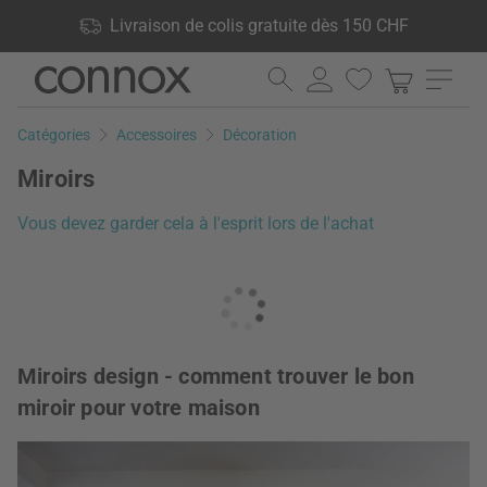
Vos avantages: Livraison de colis gratuite dès 150 CHF, 24 000
Livraison de colis gratuite dès 150 CHF
produits en stock, Droit de retour de 60 jours
Aller
Aller
au
à
contenu
la
Catégories
Accessoires
Décoration
principal
recherche
Miroirs
Vous devez garder cela à l'esprit lors de l'achat
Miroirs design - comment trouver le bon
miroir pour votre maison