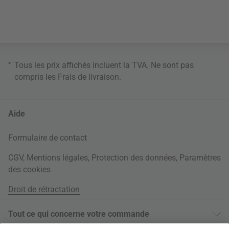
*
Tous les prix affichés incluent la TVA. Ne sont pas
compris les
Frais de livraison
.
Aide
Formulaire de contact
CGV
,
Mentions légales
,
Protection des données
,
Paramètres
des cookies
Droit de rétractation
Tout ce qui concerne votre commande