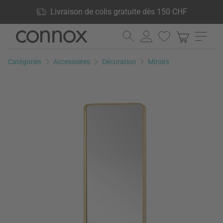
Vos avantages: Livraison de colis gratuite dès 150 CHF, 24 000
Livraison de colis gratuite dès 150 CHF
produits en stock, Droit de retour de 60 jours
Aller
Aller
au
à
contenu
la
Catégories
Accessoires
Décoration
Miroirs
principal
recherche