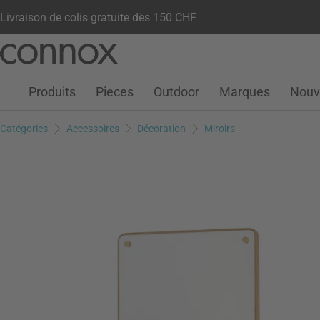
Livraison de colis gratuite dès 150 CHF
Votre compte
Liste de souhaits
Warenkorb
Aller
Aller
au
à
contenu
la
Produits
Pieces
Outdoor
Marques
Nouv
principal
recherche
Catégories
Accessoires
Décoration
Miroirs