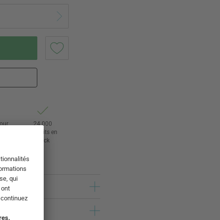
tour
24 000
rs
produits en
stock