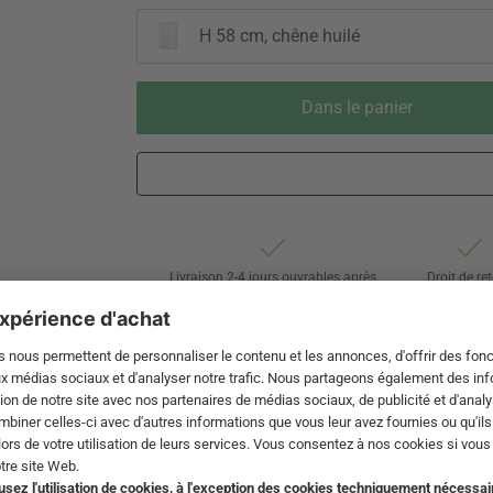
H 58 cm, chêne huilé
Dans le panier
Livraison 2-4 jours ouvrables après
Droit de re
expédition de DE par Swiss Post
de 60 jou