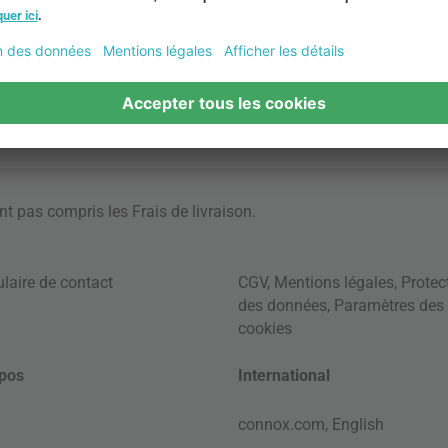
ont pas compris les
Frais de livraison
.
laire de contact
CGV
,
Mentions légales
,
Protec
des données
,
Paramètres des
cookies
pos
International
connox.com, English