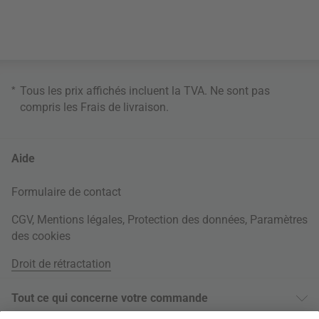
*
Tous les prix affichés incluent la TVA. Ne sont pas
compris les
Frais de livraison
.
Aide
Formulaire de contact
CGV
,
Mentions légales
,
Protection des données
,
Paramètres
des cookies
Droit de rétractation
Tout ce qui concerne votre commande