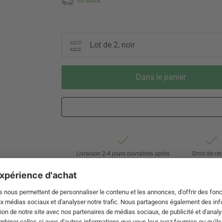
En stock
Lot de 2, noir
Dans le panier
Livraison 2-4 jours ouvrables après
Droit de re
expédition de DE par Swiss Post
de 60 jou