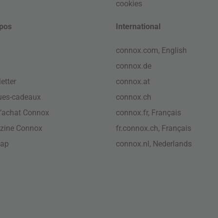
cookies
pos
International
connox.com, English
connox.de
etter
connox.at
ues-cadeaux
connox.ch
’achat Connox
connox.fr, Français
zine Connox
fr.connox.ch, Français
map
connox.nl, Nederlands