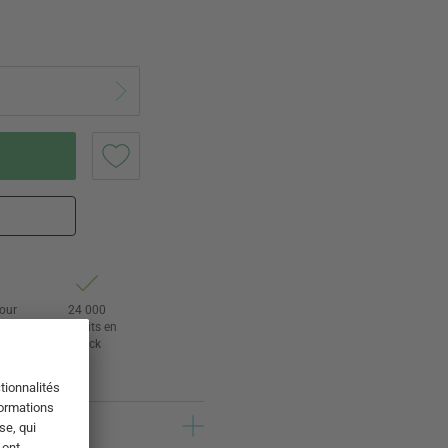
tour
24 000
rs
produits en
stock