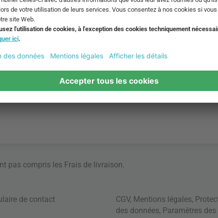
ont pas compris les
Frais de livraison
.
laire de contact
CGV
,
Mentions légales
,
Protec
des données
,
Paramètres des