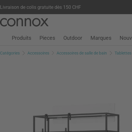
Livraison de colis gratuite dès 150 CHF
Votre compte
Liste de souhaits
Warenkorb
Aller
Aller
au
à
contenu
la
Produits
Pieces
Outdoor
Marques
Nouv
principal
recherche
Catégories
Accessoires
Accessoires de salle de bain
Tablettes