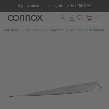
Vos avantages: Livraison de colis gratuite dès 150 CHF, 24 000
Livraison de colis gratuite dès 150 CHF
produits en stock, Droit de retour de 60 jours
Aller
Aller
au
à
contenu
la
Catégories
Accessoires
Papeterie
Accessoires de bureau
principal
recherche