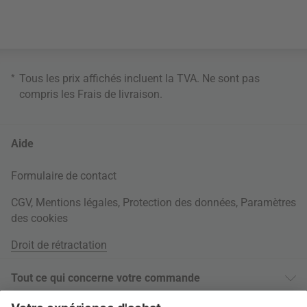
*
Tous les prix affichés incluent la TVA. Ne sont pas
compris les
Frais de livraison
.
Aide
Formulaire de contact
CGV
,
Mentions légales
,
Protection des données
,
Paramètres
des cookies
Droit de rétractation
Tout ce qui concerne votre commande