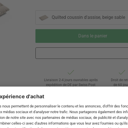
Quilted coussin d'assise, beige sable
Dans le panier
Livraison 2-4 jours ouvrables après
Droit de re
expédition de DE par Swiss Post
de 60 jou