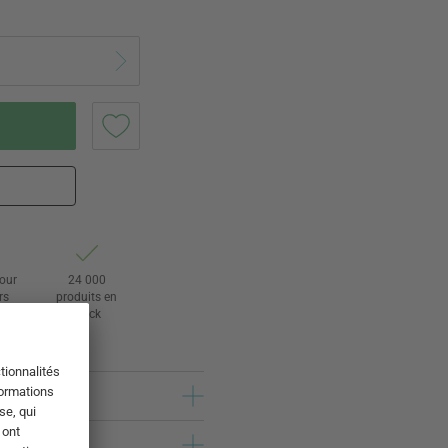
tour
24 000
rs
produits en
stock