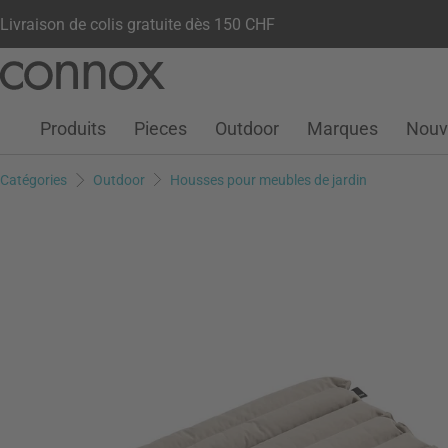
Livraison de colis gratuite dès 150 CHF
Votre compte
Liste de souhaits
Warenkorb
Aller
Aller
au
à
contenu
la
Produits
Pieces
Outdoor
Marques
Nouv
principal
recherche
Catégories
Outdoor
Housses pour meubles de jardin