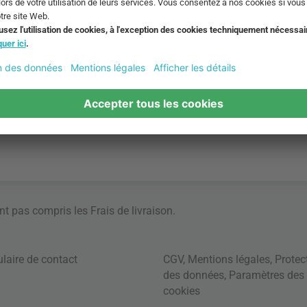
ont pas compris les
Frais de livraison
.
laire de contact
CGV
,
Mentions légales
,
Protec
des données
,
Paramètres des
cookies