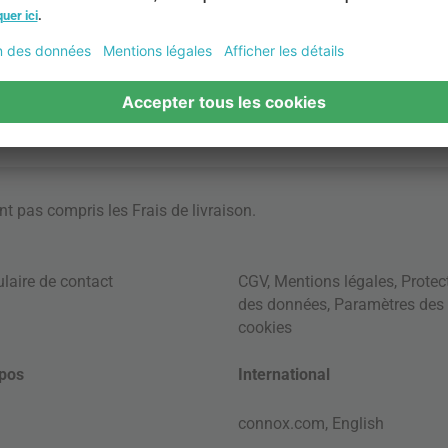
ont pas compris les
Frais de livraison
.
laire de contact
CGV
,
Mentions légales
,
Protec
des données
,
Paramètres des
cookies
pos
International
connox.com, English