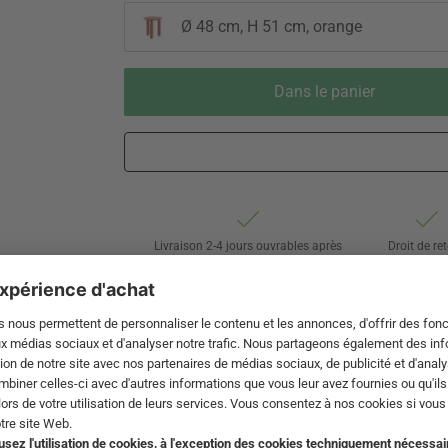
Ø 48 cm, H 51 cm, orange
Dans le panier
Livraison 2-4 jours ouvrables après
Droit de re
expédition de DE par Swiss Post
de 60 jou