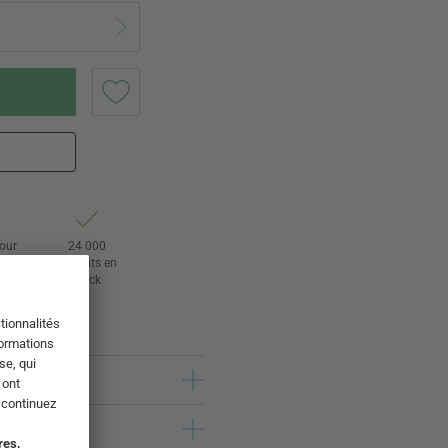
tour
24 000
rs
produits en
stock