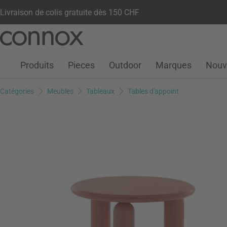
Livraison de colis gratuite dès 150 CHF
Votre compte
Liste de souhaits
Warenkorb
Aller
Aller
au
à
contenu
la
Produits
Pieces
Outdoor
Marques
Nouv
principal
recherche
Catégories
Meubles
Tableaux
Tables d'appoint