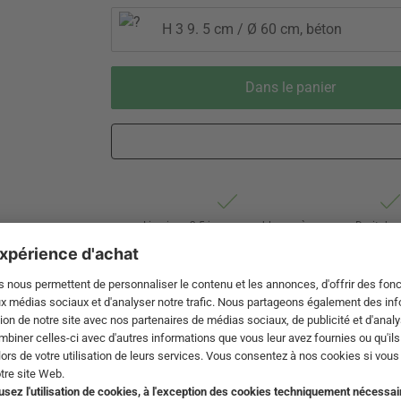
H 3 9. 5 cm / Ø 60 cm, béton
Dans le panier
Livraison 3-5 jours ouvrables après
Droit de 
expédition de DE par Swiss Post Sperrgut
de 60 j