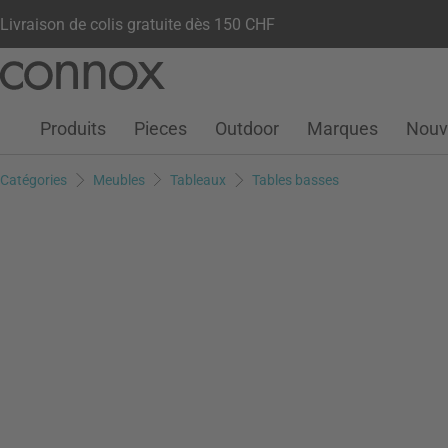
Livraison de colis gratuite dès 150 CHF
Votre compte
Liste de souhaits
Warenkorb
Aller
Aller
au
à
contenu
la
Produits
Pieces
Outdoor
Marques
Nouv
principal
recherche
Catégories
Meubles
Tableaux
Tables basses