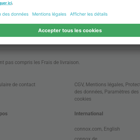
ont pas compris les
Frais de livraison
.
laire de contact
CGV
,
Mentions légales
,
Protec
des données
,
Paramètres des
cookies
pos
International
connox.com, English
connox.de