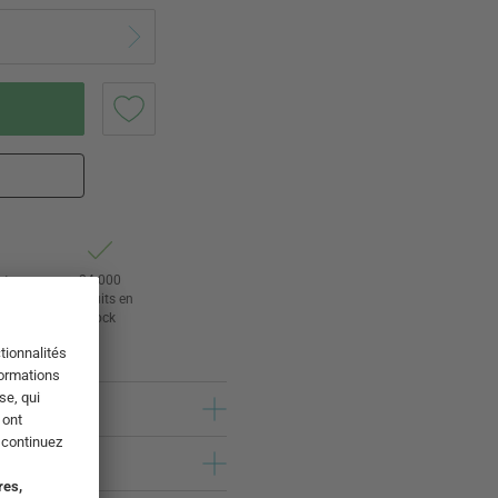
retour
24 000
ours
produits en
stock