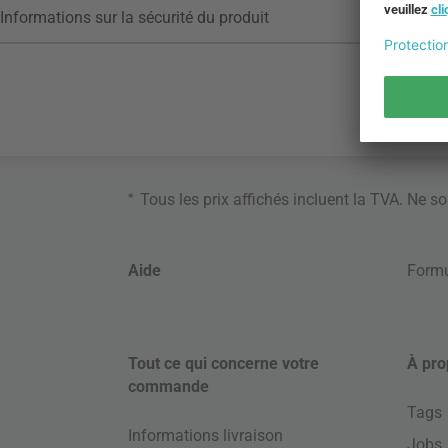
Informations sur la sécurité du produit
*
Tous les prix affichés incluent la TVA. Ne s
Aide
Formu
Tout ce qui concerne votre
À pro
commande
Tags
Informations livraison
Jobs