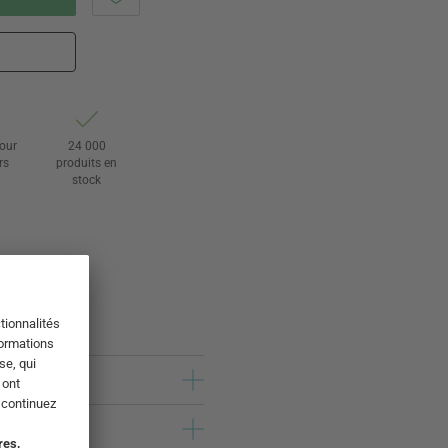
tour
24 000
rs
produits en
stock