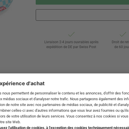
Livraison 2-4 jours ouvrables après
Droit de re
expédition de DE par Swiss Post
de 60 jou