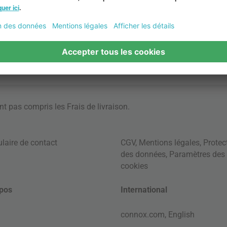
ont pas compris les
Frais de livraison
.
laire de contact
CGV
,
Mentions légales
,
Protec
des données
,
Paramètres des
cookies
pos
International
connox.com, English