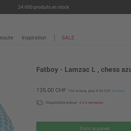
24 000 produits en stock
eaute
Inspiration
SALE
Fatboy - Lamzac L , chess az
135.00 CHF
TVA incluse,
plus 9.90 CHF
livraison
Disponibilité prévue :
4 à 6 semaines
Dans le panier