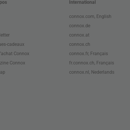
pos
International
connox.com, English
connox.de
etter
connox.at
ues-cadeaux
connox.ch
’achat Connox
connox.fr, Français
zine Connox
fr.connox.ch, Français
map
connox.nl, Nederlands