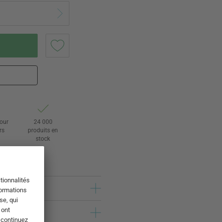
tour
24 000
rs
produits en
stock