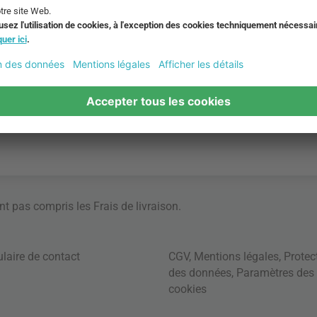
ont pas compris les
Frais de livraison
.
laire de contact
CGV
,
Mentions légales
,
Protec
des données
,
Paramètres des
cookies