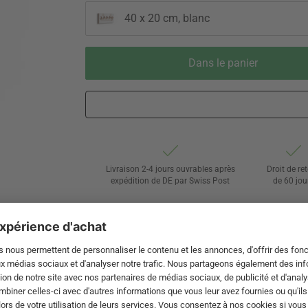
40 x 20 cm, blanc
Dans le panier
Livraison 2-4 jours ouvrables après
Droit de re
expédition de DE par Swiss Post
de 60 jou