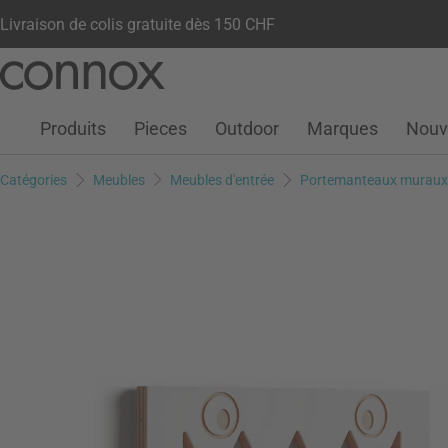
Livraison de colis gratuite dès 150 CHF
Votre compte
Liste de souhaits
Warenkorb
Aller
Aller
au
à
contenu
la
Produits
Pieces
Outdoor
Marques
Nouv
principal
recherche
Catégories
Meubles
Meubles d'entrée
Portemanteaux muraux