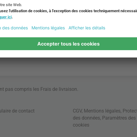
ont pas compris les
Frais de livraison
.
laire de contact
CGV
,
Mentions légales
,
Protec
des données
,
Paramètres des
cookies