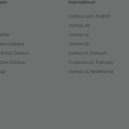
pos
International
connox.com, English
connox.de
etter
connox.at
ues-cadeaux
connox.ch
’achat Connox
connox.fr, Français
zine Connox
fr.connox.ch, Français
map
connox.nl, Nederlands