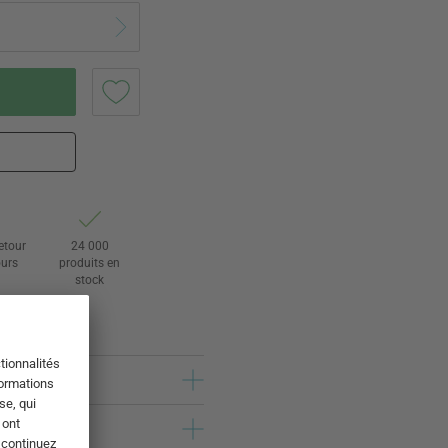
retour
24 000
ours
produits en
stock