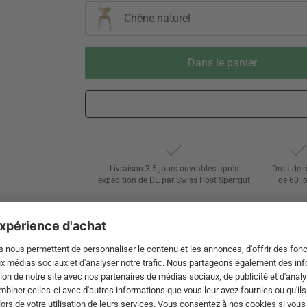
Chêne naturel
Dans le panier
Livraison 3-5 jours ouvrables après
Droit de 
expédition de DE par Swiss Post Sperrgut
de 60 j