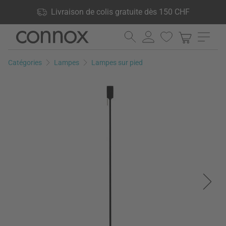
Vos avantages: Livraison de colis gratuite dès 150 CHF, 24 000
Livraison de colis gratuite dès 150 CHF
produits en stock, Droit de retour de 60 jours
Aller
Aller
au
à
contenu
la
Catégories
Lampes
Lampes sur pied
principal
recherche