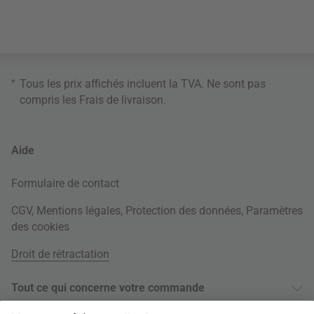
*
Tous les prix affichés incluent la TVA. Ne sont pas
compris les
Frais de livraison
.
Aide
Formulaire de contact
CGV
,
Mentions légales
,
Protection des données
,
Paramètres
des cookies
Droit de rétractation
Tout ce qui concerne votre commande