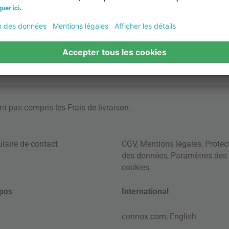
ont pas compris les
Frais de livraison
.
laire de contact
CGV
,
Mentions légales
,
Protec
des données
,
Paramètres des
cookies
pos
International
connox.com, English