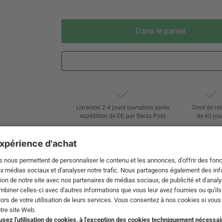
Dans le panier
Livraison 2-4 jours ouvrables après
Droit de re
expédition de DE par Swiss Post
de 60 jou