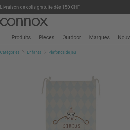
Livraison de colis gratuite dès 150 CHF
Votre compte
Liste de souhaits
Warenkorb
Aller
Aller
au
à
contenu
la
Produits
Pieces
Outdoor
Marques
Nouv
principal
recherche
Catégories
Enfants
Plafonds de jeu