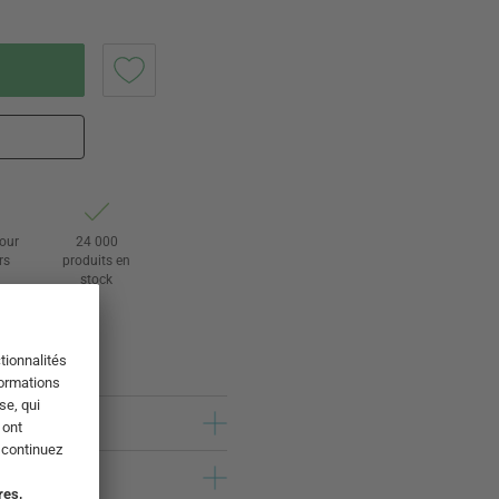
tour
24 000
rs
produits en
stock