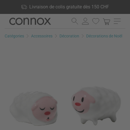
Vos avantages: Livraison de colis gratuite dès 150 CHF, 24 000
Livraison de colis gratuite dès 150 CHF
produits en stock, Droit de retour de 60 jours
Aller
Aller
au
à
contenu
la
Catégories
Accessoires
Décoration
Décorations de Noël
principal
recherche