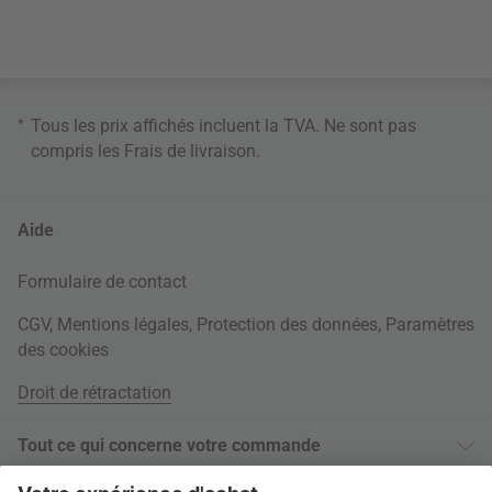
*
Tous les prix affichés incluent la TVA. Ne sont pas
compris les
Frais de livraison
.
Aide
Formulaire de contact
CGV
,
Mentions légales
,
Protection des données
,
Paramètres
des cookies
Droit de rétractation
Tout ce qui concerne votre commande