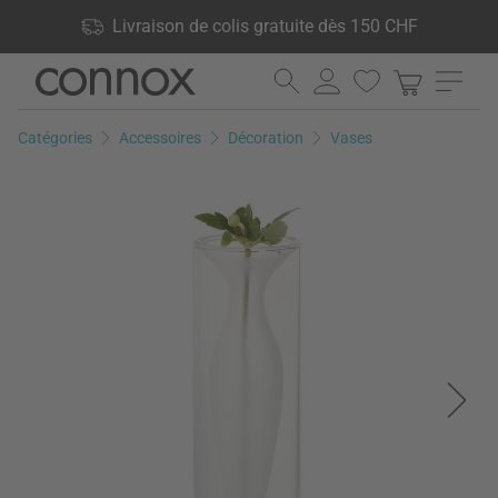
Vos avantages: Livraison de colis gratuite dès 150 CHF, 24 000
Livraison de colis gratuite dès 150 CHF
produits en stock, Droit de retour de 60 jours
Aller
Aller
au
à
contenu
la
Catégories
Accessoires
Décoration
Vases
principal
recherche