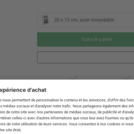
20 x 15 cm, acier inoxydable
Dans le panier
Livraison 2-4 jours ouvrables après
Droit de re
expédition de DE par Swiss Post
de 60 jou