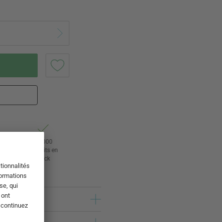
tour
24 000
rs
produits en
stock