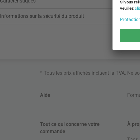
Caractéristiques
Informations sur la sécurité du produit
*
Tous les prix affichés incluent la TVA. Ne s
Aide
Formu
Tout ce qui concerne votre
À pro
commande
Tags