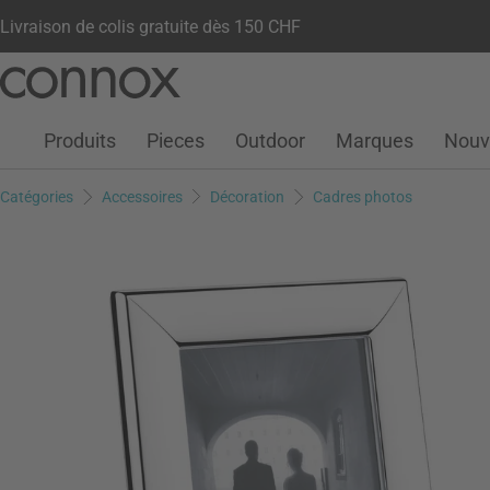
Livraison de colis gratuite dès 150 CHF
Votre compte
Liste de souhaits
Warenkorb
Aller
Aller
au
à
contenu
la
Produits
Pieces
Outdoor
Marques
Nouv
principal
recherche
Catégories
Accessoires
Décoration
Cadres photos