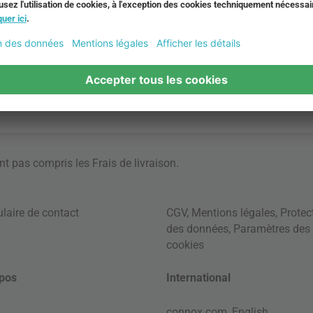
ont pas compris les
Frais de livraison
.
laire de contact
CGV
,
Mentions légales
,
Protec
des données
,
Paramètres des
cookies
pos
International
connox.com, English